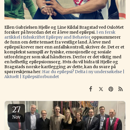
Ellen Gabrielsen Hjelle og Line Kildal Bragstad ved OsloMet
forsker på hvordan det er å leve med epilepsi.
I en fersk
artikkel i tidsskriftet Epilepsy and Behavior
oppsummerer
de funn om dette temaet fra vestlige land. Å leve med
epilepsi krever mer enn anfallskontroll, skriver de. Det er et
komplekst samspill av fysiske, emosjonelle og sosiale
utfordringer som skal håndteres. Derfor er det viktig med
en helhetlig epilepsiomsorg. Hvis du vil bidra til Hjelle og
Bragstads norske kartlegging av dette, kan du svare på
spørreskjema her:
Har du epilepsi? Delta i ny undersøkelse |
Aktuelt | Epilepsiforbundet
27
Nov