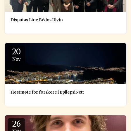
Disputas Line Bédos Ulvin
20
Nov
Høstmøte for forskere i EpilepsiNett
26